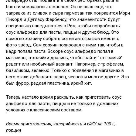
Альфредо стал подавать в своих ресторанах pasta al
burro или макароны с маслом. Он не знал ещё, что
заправка из сливок и сыра пармезан так понравится Мэри
Пикорд и Дугласу Фербенсу, что знаменитости будут
специально наведываться в Рим, чтобы попробовать
соус альфредо для пасты, пиццы и других блюд. Это
помогло хозяину собрать сотни автографов вместе с
фото звёзд. Сам хозяин позировал с ними так, чтобы в
кадр попала паста. Вскоре соус альфредо попал в
магазины, а хозяйки дрались, чтобы найти “тот самый”
рецепт или необычный вариант. Например, с трюфелем,
базиликом, зеленью. Только с появления в магазинах в
него стали добавлять перец, чеснок и многое другое. Это
был фурор, редкая пластинка, яркий хит.
Теперь настало время раскрыть, как приготовить соус
альфредо для пасты, пиццы и не только в домашних
условиях с классическим составом.
Время приготовления, калорийность и БЖУ на 100 г,
порции