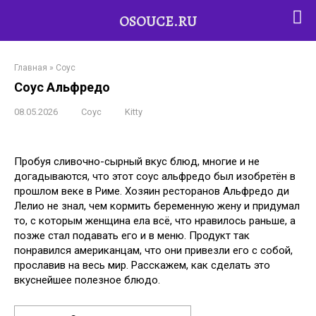
OSOUCE.RU
Перейти
к
Главная
»
Соус
контенту
Соус Альфредо
08.05.2026
Соус
Kitty
Пробуя сливочно-сырный вкус блюд, многие и не
догадываются, что этот соус альфредо был изобретён в
прошлом веке в Риме. Хозяин ресторанов Альфредо ди
Лелио не знал, чем кормить беременную жену и придумал
то, с которым женщина ела всё, что нравилось раньше, а
позже стал подавать его и в меню. Продукт так
понравился американцам, что они привезли его с собой,
прославив на весь мир. Расскажем, как сделать это
вкуснейшее полезное блюдо.