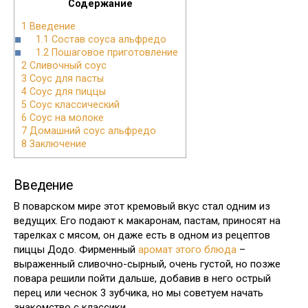
Содержание
1
Введение
1.1
Состав соуса альфредо
1.2
Пошаговое приготовление
2
Сливочный соус
3
Соус для пасты
4
Соус для пиццы
5
Соус классический
6
Соус на молоке
7
Домашний соус альфредо
8
Заключение
Введение
В поварском мире этот кремовый вкус стал одним из
ведущих. Его подают к макаронам, пастам, приносят на
тарелках с мясом, он даже есть в одном из рецептов
пиццы Додо. Фирменный
аромат этого блюда
–
выраженный сливочно-сырный, очень густой, но позже
повара решили пойти дальше, добавив в него острый
перец или чеснок 3 зубчика, но мы советуем начать
знакомство с классики.