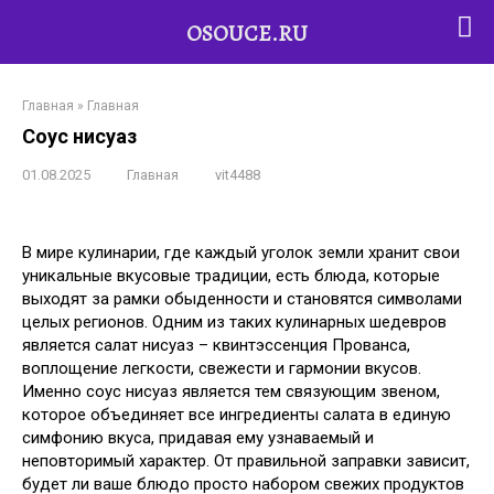
OSOUCE.RU
Перейти
к
Главная
»
Главная
контенту
Соус нисуаз
01.08.2025
Главная
vit4488
В мире кулинарии, где каждый уголок земли хранит свои
уникальные вкусовые традиции, есть блюда, которые
выходят за рамки обыденности и становятся символами
целых регионов. Одним из таких кулинарных шедевров
является салат нисуаз – квинтэссенция Прованса,
воплощение легкости, свежести и гармонии вкусов.
Именно соус нисуаз является тем связующим звеном,
которое объединяет все ингредиенты салата в единую
симфонию вкуса, придавая ему узнаваемый и
неповторимый характер. От правильной заправки зависит,
будет ли ваше блюдо просто набором свежих продуктов